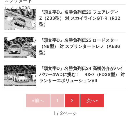
『頭文字D』名勝負列伝26 フェアレディ
Z（Z33型） 対 スカイラインGT-R（R32
型）
『頭文字D』名勝負列伝25 ロードスター
（NB型） 対 スプリンタートレノ（AE86
型）
『頭文字D』名勝負列伝24 高橋啓介がハイ
パワー4WDに挑む！ RX-7（FD3S型） 対
ランサーエボリューションVII
«前へ
1
2
次へ»
1
/
2ページ