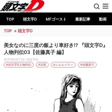
【公式】頭文字D＆MFゴースト
TOP
頭文字D
MFゴースト
最新記事
動画
TOP
>
頭文字D
美女なのに三度の飯より車好き!? 『頭文字D』
人物列伝03【佐藤真子 編】
2021年6月11日
/ 頭文字D
#頭文字D人物列伝
#日産
#シルエイティ
#佐藤真子