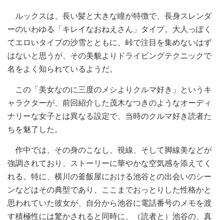
ルックスは、長い髪と大きな瞳が特徴で、長身スレンダ
ーのいわゆる「キレイなおねえさん」タイプ。大人っぽく
てエロいタイプの沙雪とともに、峠で注目を集めないはず
はないと思うが、その美貌よりドライビングテクニックで
名をよく知られているようだ。
この「美女なのに三度のメシよりクルマ好き」というキ
ャラクターが、前回紹介した茂木なつきのようなオーディ
ナリーな女子とは異なる設定で、当時のクルマ好き読者た
ちを魅了した。
作中では、その身のこなし、視線、そして脚線美などが
強調されており、ストーリーに華やかな空気感を添えてく
れる。特に、横川の釜飯屋における池谷との出会いのシー
ンなどはその典型であり、ここまでおっとりした性格かと
思われていた彼女が、自分から池谷に電話番号のメモを渡
す積極性には驚かされると同時に、（読者と）池谷の、真