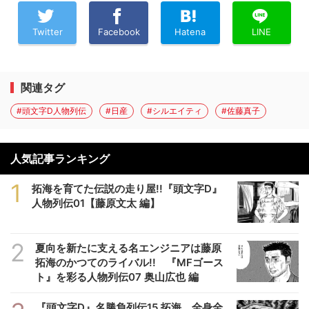
Twitter
Facebook
Hatena
LINE
関連タグ
#頭文字D人物列伝
#日産
#シルエイティ
#佐藤真子
人気記事ランキング
1
拓海を育てた伝説の走り屋!!『頭文字D』
人物列伝01【藤原文太 編】
2
夏向を新たに支える名エンジニアは藤原
拓海のかつてのライバル!! 『MFゴース
ト』を彩る人物列伝07 奥山広也 編
『頭文字D』名勝負列伝15 拓海、全身全