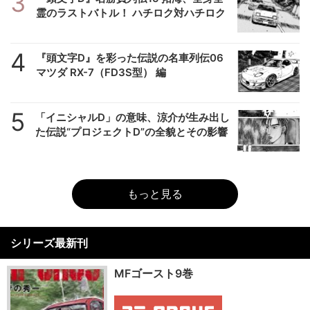
3
霊のラストバトル！ ハチロク対ハチロク
4
『頭文字D』を彩った伝説の名車列伝06
マツダ RX-7（FD3S型） 編
5
「イニシャルD」の意味、涼介が生み出し
た伝説“プロジェクトD”の全貌とその影響
もっと見る
シリーズ最新刊
MFゴースト9巻
MFゴースト9巻